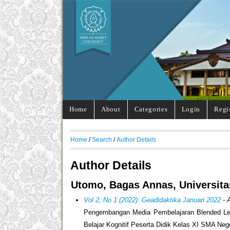
Home
About
Categories
Login
Regi
Home
/
Search
/
Author Details
Author Details
Utomo, Bagas Annas, Universita
Vol 2, No 1 (2022): Geadidaktika Januari 2022
- A
Pengembangan Media Pembelajaran Blended Lear
Belajar Kognitif Peserta Didik Kelas XI SMA Neg