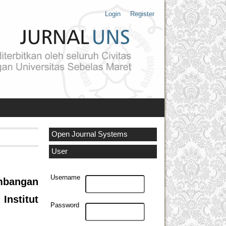
Login
Register
Open Journal Systems
User
Username
mbangan
Institut
Password