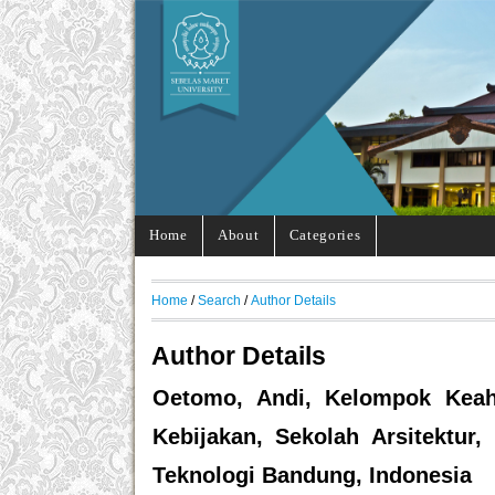
Home
About
Categories
Home
/
Search
/
Author Details
Author Details
Oetomo, Andi, Kelompok Kea
Kebijakan, Sekolah Arsitektur
Teknologi Bandung, Indonesia