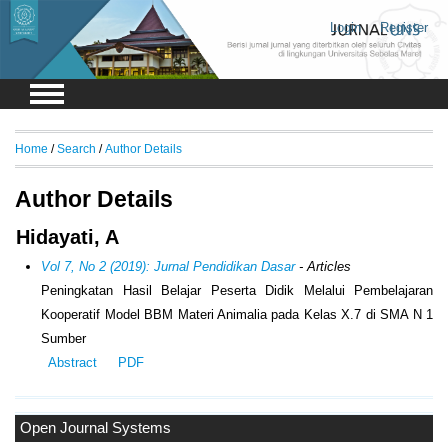
Login
Register
Home
/
Search
/
Author Details
Author Details
Hidayati, A
Vol 7, No 2 (2019): Jurnal Pendidikan Dasar
- Articles
Peningkatan Hasil Belajar Peserta Didik Melalui Pembelajaran
Kooperatif Model BBM Materi Animalia pada Kelas X.7 di SMA N 1
Sumber
Abstract
PDF
Open Journal Systems