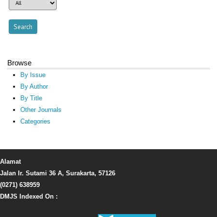
Browse
By Issue
By Author
By Title
Other Journals
Categories
Alamat
Jalan Ir. Sutami 36 A, Surakarta, 57126
(0271) 638959
DMJS Indexed On :