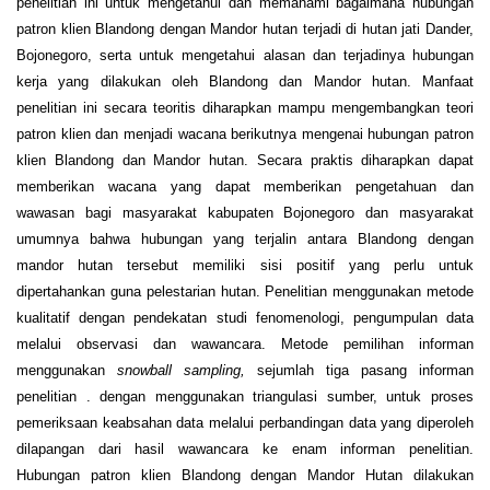
penelitian ini untuk mengetahui dan memahami bagaimana hubungan
patron klien Blandong dengan Mandor hutan terjadi di hutan jati Dander,
Bojonegoro, serta untuk mengetahui alasan dan terjadinya hubungan
kerja yang dilakukan oleh Blandong dan Mandor hutan. Manfaat
penelitian ini secara teoritis diharapkan mampu mengembangkan teori
patron klien dan menjadi wacana berikutnya mengenai hubungan patron
klien Blandong dan Mandor hutan. Secara praktis diharapkan dapat
memberikan wacana yang dapat memberikan pengetahuan dan
wawasan bagi masyarakat kabupaten Bojonegoro dan masyarakat
umumnya bahwa hubungan yang terjalin antara Blandong dengan
mandor hutan tersebut memiliki sisi positif yang perlu untuk
dipertahankan guna pelestarian hutan. Penelitian menggunakan metode
kualitatif dengan pendekatan studi fenomenologi, pengumpulan data
melalui observasi dan wawancara. Metode pemilihan informan
menggunakan
snowball sampling,
sejumlah tiga pasang informan
penelitian . dengan menggunakan triangulasi sumber, untuk proses
pemeriksaan keabsahan data melalui perbandingan data yang diperoleh
dilapangan dari hasil wawancara ke enam informan penelitian.
Hubungan patron klien Blandong dengan Mandor Hutan dilakukan