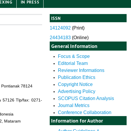
EXING
IN PRESS
ISSN
14124092
(
Print)
24434183
(Online)
General Information
Focus & Scope
Editorial Team
Reviewer Informations
Publication Ethics
Copyright Notice
, Pontianak 78124
Advertising Policy
SCOPUS Citation Analysis
a 57126 Tlp/fax: 0271-
Journal Metrics
Conference Collaboration
donesia
Information for Author
62, Mataram