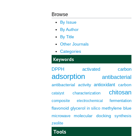
Browse
By Issue
By Author
By Title
Other Journals
Categories
Keywords
DPPH
activated carbon
adsorption
antibacterial
antioxidant
antibacterial activity
carbon
chitosan
characterization
catalyst
composite
fermentation
electrochemical
flavonoid
glycerol
in silico
methylene blue
molecular docking
microwave
synthesis
zeolite
Tools