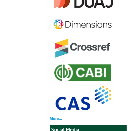
More...
Social Media