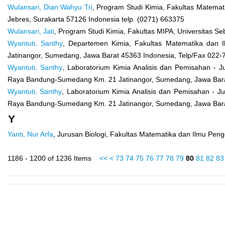
Wulansari, Dian Wahyu Tri
, Program Studi Kimia, Fakultas Matemat
Jebres, Surakarta 57126 Indonesia telp. (0271) 663375
Wulansari, Jati
, Program Studi Kimia, Fakultas MIPA, Universitas Se
Wyantuti, Santhy
, Departemen Kimia, Fakultas Matematika dan 
Jatinangor, Sumedang, Jawa Barat 45363 Indonesia, Telp/Fax 022
Wyantuti, Santhy
, Laboratorium Kimia Analisis dan Pemisahan - J
Raya Bandung-Sumedang Km. 21 Jatinangor, Sumedang, Jawa Bar
Wyantuti, Santhy
, Laboratorium Kimia Analisis dan Pemisahan - Ju
Raya Bandung-Sumedang Km. 21 Jatinangor, Sumedang, Jawa Bar
Y
Yanti, Nur Arfa
, Jurusan Biologi, Fakultas Matematika dan Ilmu Pen
1186 - 1200 of 1236 Items
<<
<
73
74
75
76
77
78
79
80
81
82
83