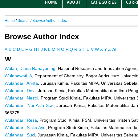
HOME
ABOUT
CATEGORIES
CURR
Home
/
Search
/
Browse Author Index
Browse Author Index
A
B
C
D
E
F
G
H
I
J
K
L
M
N
O
P
Q
R
S
T
U
V
W
X
Y
Z
All
W
Wulan, Diana Rahayuning
, National Research and Innovation Agenc
Wulanawati, A
, Department of Chemistry, Bogor Agriculture Universit
Wulandari, Arinta
, Jurusan Kimia, Fakultas MIPA, Universitas Sebel
Wulandari, Devi
, Jurusan Kimia, Fakultas Matematika dan Ilmu Peng
Wulandari, Nestri
, Program Studi Kimia, Fakultas MIPA, Universitas
Wulandari, Nur Asih Siwi
, Jurusan Kimia, Fakultas Matematika dan
663375
Wulandari, Resa
, Program Studi Kimia, FSM, Universitas Kristen S
Wulandari, Siska Ayu
, Program Studi Kimia, Fakultas Matematika d
Wulandari, Suci
, Juruasan Kimia, Fakultas MIPA, Universitas Sebela