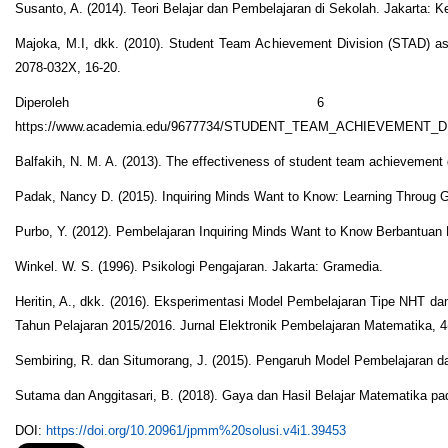
Susanto, A. (2014). Teori Belajar dan Pembelajaran di Sekolah. Jakarta:
Majoka, M.I, dkk. (2010). Student Team Achievement Division (STAD) as
2078-032X, 16-20.
Diperoleh 6
https://www.academia.edu/9677734/STUDENT_TEAM_ACHIEVEME
Balfakih, N. M. A. (2013). The effectiveness of student team achievement 
Padak, Nancy D. (2015). Inquiring Minds Want to Know: Learning Throug Gro
Purbo, Y. (2012). Pembelajaran Inquiring Minds Want to Know Berbantuan 
Winkel. W. S. (1996). Psikologi Pengajaran. Jakarta: Gramedia.
Heritin, A., dkk. (2016). Eksperimentasi Model Pembelajaran Tipe NHT d
Tahun Pelajaran 2015/2016. Jurnal Elektronik Pembelajaran Matematika, 4(
Sembiring, R. dan Situmorang, J. (2015). Pengaruh Model Pembelajaran dan
Sutama dan Anggitasari, B. (2018). Gaya dan Hasil Belajar Matematika p
DOI:
https://doi.org/10.20961/jpmm%20solusi.v4i1.39453