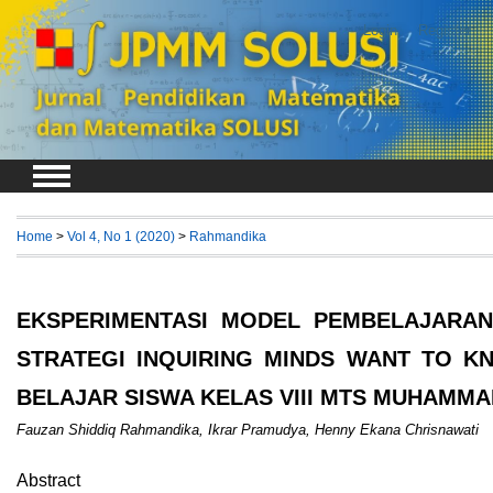
Login
Register
Home
>
Vol 4, No 1 (2020)
>
Rahmandika
EKSPERIMENTASI MODEL PEMBELAJARAN
STRATEGI INQUIRING MINDS WANT TO KN
BELAJAR SISWA KELAS VIII MTS MUHAMM
Fauzan Shiddiq Rahmandika, Ikrar Pramudya, Henny Ekana Chrisnawati
Abstract