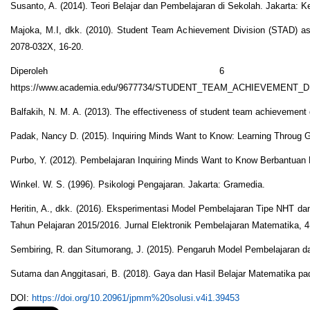
Susanto, A. (2014). Teori Belajar dan Pembelajaran di Sekolah. Jakarta:
Majoka, M.I, dkk. (2010). Student Team Achievement Division (STAD) as
2078-032X, 16-20.
Diperoleh 6
https://www.academia.edu/9677734/STUDENT_TEAM_ACHIEVEME
Balfakih, N. M. A. (2013). The effectiveness of student team achievement 
Padak, Nancy D. (2015). Inquiring Minds Want to Know: Learning Throug Gro
Purbo, Y. (2012). Pembelajaran Inquiring Minds Want to Know Berbantuan 
Winkel. W. S. (1996). Psikologi Pengajaran. Jakarta: Gramedia.
Heritin, A., dkk. (2016). Eksperimentasi Model Pembelajaran Tipe NHT d
Tahun Pelajaran 2015/2016. Jurnal Elektronik Pembelajaran Matematika, 4(
Sembiring, R. dan Situmorang, J. (2015). Pengaruh Model Pembelajaran dan
Sutama dan Anggitasari, B. (2018). Gaya dan Hasil Belajar Matematika p
DOI:
https://doi.org/10.20961/jpmm%20solusi.v4i1.39453