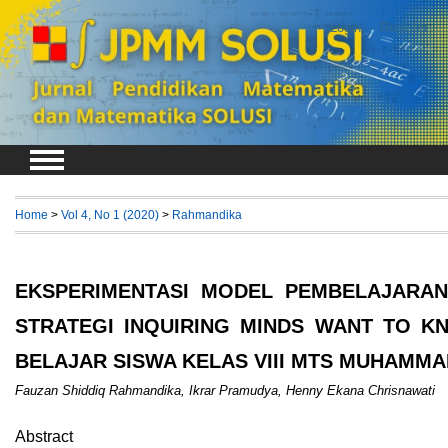
Login
Register
Home
>
Vol 4, No 1 (2020)
>
Rahmandika
EKSPERIMENTASI MODEL PEMBELAJARAN
STRATEGI INQUIRING MINDS WANT TO KN
BELAJAR SISWA KELAS VIII MTS MUHAMM
Fauzan Shiddiq Rahmandika, Ikrar Pramudya, Henny Ekana Chrisnawati
Abstract