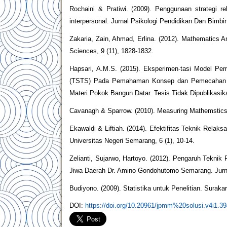
Rochaini & Pratiwi. (2009). Penggunaan strategi 
interpersonal. Jurnal Psikologi Pendidikan Dan Bimbin
Zakaria, Zain, Ahmad, Erlina. (2012). Mathematics
Sciences, 9 (11), 1828-1832.
Hapsari, A.M.S. (2015). Eksperimen-tasi Model Pe
(TSTS) Pada Pemahaman Konsep dan Pemecahan Ma
Materi Pokok Bangun Datar. Tesis Tidak Dipublikasik
Cavanagh & Sparrow. (2010). Measuring Mathemstics 
Ekawaldi & Liftiah. (2014). Efektifitas Teknik Rela
Universitas Negeri Semarang, 6 (1), 10-14.
Zelianti, Sujarwo, Hartoyo. (2012). Pengaruh Tekni
Jiwa Daerah Dr. Amino Gondohutomo Semarang. Jurnal
Budiyono. (2009). Statistika untuk Penelitian. Suraka
DOI:
https://doi.org/10.20961/jpmm%20solusi.v4i1.3