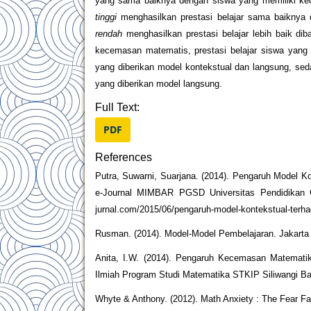
yang sama baiknya dengan siswa yang memiliki ke
tinggi
menghasilkan prestasi belajar sama baikny
rendah
menghasilkan prestasi belajar lebih baik d
kecemasan matematis, prestasi belajar siswa yang d
yang diberikan model kontekstual dan langsung, sed
yang diberikan model langsung.
Full Text:
PDF
References
Putra, Suwarni, Suarjana. (2014). Pengaruh Model Ko
e-Journal MIMBAR PGSD Universitas Pendidikan G
jurnal.com/2015/06/pengaruh-model-kontekstual-terh
Rusman. (2014). Model-Model Pembelajaran. Jakarta :
Anita, I.W. (2014). Pengaruh Kecemasan Matemat
Ilmiah Program Studi Matematika STKIP Siliwangi Ban
Whyte & Anthony. (2012). Math Anxiety : The Fear Fa