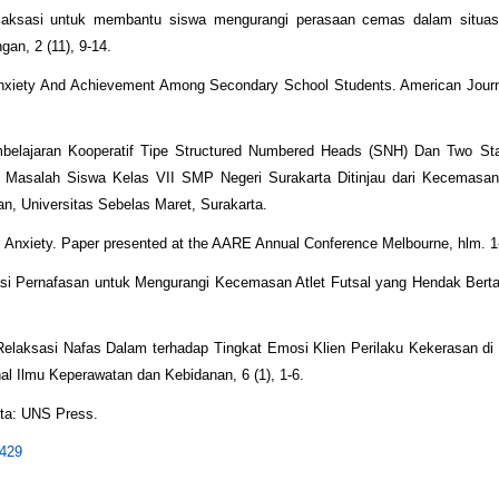
relaksasi untuk membantu siswa mengurangi perasaan cemas dalam situas
gan, 2 (11), 9-14.
 Anxiety And Achievement Among Secondary School Students. American Journ
mbelajaran Kooperatif Tipe Structured Numbered Heads (SNH) Dan Two St
salah Siswa Kelas VII SMP Negeri Surakarta Ditinjau dari Kecemasa
an, Universitas Sebelas Maret, Surakarta.
Anxiety. Paper presented at the AARE Annual Conference Melbourne, hlm. 1
ksasi Pernafasan untuk Mengurangi Kecemasan Atlet Futsal yang Hendak Berta
k Relaksasi Nafas Dalam terhadap Tingkat Emosi Klien Perilaku Kekerasan d
 Ilmu Keperawatan dan Kebidanan, 6 (1), 1-6.
rta: UNS Press.
9429