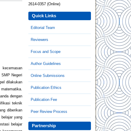
2614-0357 (Online)
Quick Links
Editorial Team
Reviewers
Focus and Scope
Author Guidelines
ri kecemasan
II SMP Negeri
Online Submissions
pel dilakukan
Publication Ethics
r matematika.
 ganda dengan
Publication Fee
fikasi teknik
ang diberikan
Peer Review Process
 belajar yang
tasi belajar
Partnership