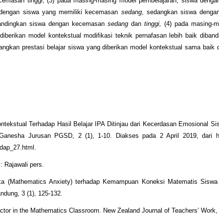
cemasan tinggi, (3) pada masing-masing model pembelajaran, siswa deng
a dengan siswa yang memiliki kecemasan
sedang
, sedangkan siswa denga
ibandingkan siswa dengan kecemasan
sedang
dan
tinggi,
(4) pada masing-m
iberikan model kontekstual modifikasi teknik pernafasan lebih baik diban
angkan prestasi belajar siswa yang diberikan model kontekstual sama baik
ntekstual Terhadap Hasil Belajar IPA Ditinjau dari Kecerdasan Emosional Si
anesha Jurusan PGSD, 2 (1), 1-10. Diakses pada 2 April 2019, dari ht
adap_27.html.
 Rajawali pers.
ika (Mathematics Anxiety) terhadap Kemampuan Koneksi Matematis Siswa
dung, 3 (1), 125-132.
ctor in the Mathematics Classroom. New Zealand Journal of Teachers’ Work, 9