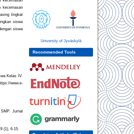
an kecemasan
n kecemasan
asing tingkat
dingkan siswa
 dengan siswa
University of Jyväskylä
Recommended Tools
swa Kelas IV.
tps://www.e-
 SMP. Jurnal
 (1), 6-15.