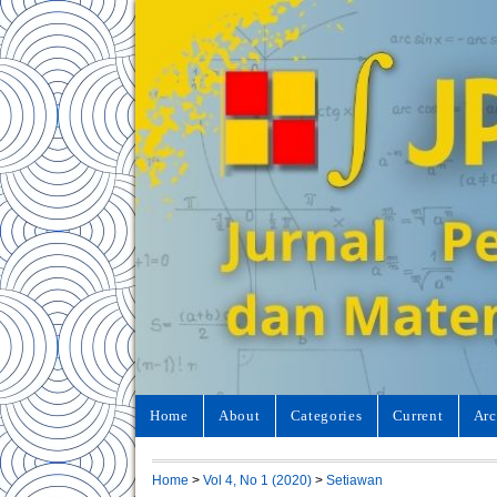
Home
About
Categories
Current
Arc
Home
>
Vol 4, No 1 (2020)
>
Setiawan