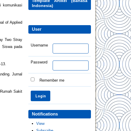
Template Artikel (Bahasa
i komunikasi
Indonesia)
al of Applied
User
ay Two Stray
Username
n Siswa pada
Password
-13.
nding. Jurnal
Remember me
i Rumah Sakit
Notifications
View
Subscribe