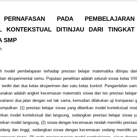
K PERNAFASAN PADA PEMBELAJARAN
 KONTEKSTUAL DITINJAU DARI TINGKAT
A SMP
h
uh model pembelajaran terhadap prestasi belajar matematika ditinjau da
itian eksperimental semu. Populasi penelitian adalah seluruh siswa kelas VI
terdiri dari dua kelas eksperimen dan satu kelas kontrol. Pengambilan sam
gunakan adalah angket kecemasan matematis siswa dan tes prestasi belaja
 variansi dua jalan dengan sel tak sama, kemudian dilakukan uji komparasi
impulkan: (1) prestasi belajar siswa yang diberikan model kontekstual modi
rikan model kontekstual dan langsung, sedangkan prestasi belajar siswa y
rikan model langsung, (2) siswa dengan kecemasan rendah memiliki prestasi
edang dan tinggi, sedangkan siswa dengan kecemasan sedang memiliki pres