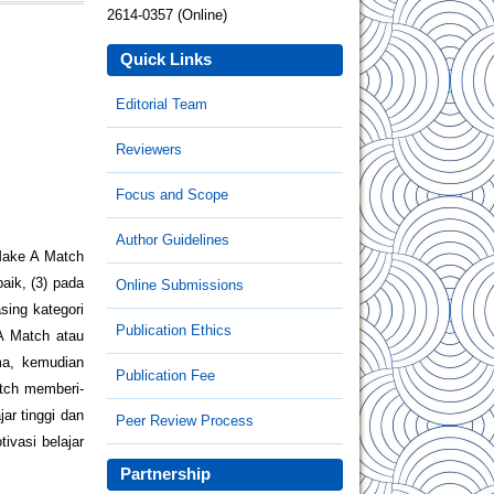
2614-0357 (Online)
Quick Links
Editorial Team
Reviewers
Focus and Scope
Author Guidelines
 Make A Match
aik, (3) pada
Online Submissions
sing kategori
Publication Ethics
 A Match atau
ma, kemudian
Publication Fee
atch memberi-
ar tinggi dan
Peer Review Process
ivasi belajar
Partnership