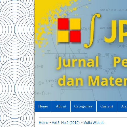
Home
About
Categories
Current
Arc
Home
>
Vol 3, No 2 (2019)
>
Mutia Widodo