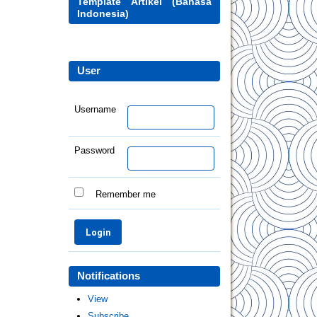
Template Artikel (Bahasa
Indonesia)
User
Username
Password
Remember me
Notifications
View
Subscribe