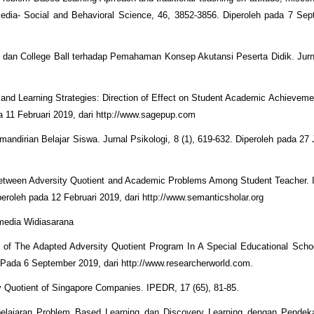
cedia- Social and Behavioral Science, 46, 3852-3856. Diperoleh pada 7 Se
dan College Ball terhadap Pemahaman Konsep Akutansi Peserta Didik. Jurna
and Learning Strategies: Direction of Effect on Student Academic Achievemen
 11 Februari 2019, dari http://www.sagepup.com
mandirian Belajar Siswa. Jurnal Psikologi, 8 (1), 619-632. Diperoleh pada 27 
 Between Adversity Quotient and Academic Problems Among Student Teacher.
peroleh pada 12 Februari 2019, dari http://www.semanticsholar.org
amedia Widiasarana
 of The Adapted Adversity Quotient Program In A Special Educational Schoo
 Pada 6 September 2019, dari http://www.researcherworld.com.
ty Quotient of Singapore Companies. IPEDR, 17 (65), 81-85.
lajaran Problem Based Learning dan Discovery Learning dengan Pendekat