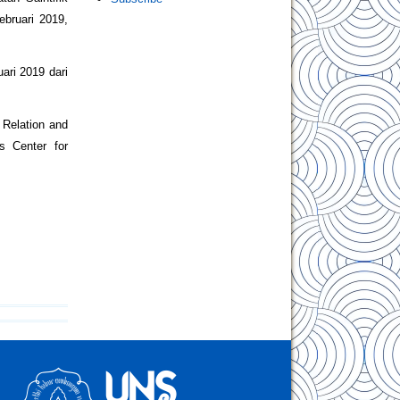
ebruari 2019,
ari 2019 dari
 Relation and
s Center for