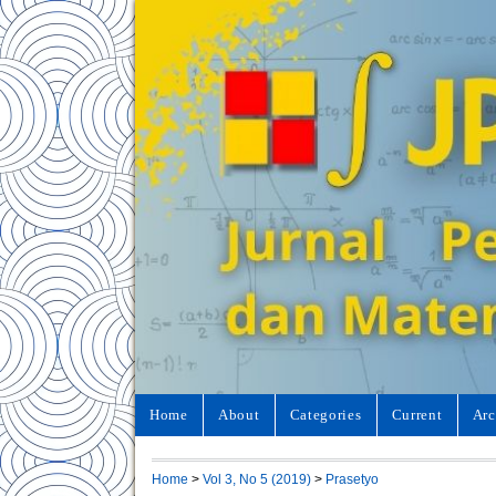
Home
About
Categories
Current
Arc
Home
>
Vol 3, No 5 (2019)
>
Prasetyo