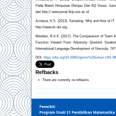
Pada Materi Himpunan Ditinjau Dari AQ Siswa. Jurna
dari http:// www.jurnal.fkip.uns.ac.id
Acharya, A.S. (2013). Sampling: Why and How of IT. I
http://www.dx.doi.org.
Wardani, R.A.K. (2017). The Comparasion of Team As
Function Viewed From Adversity Quotient Student
International Language Development of Unissula, 747
DOI:
https://doi.org/10.20961/jpmm%20solusi.v3i5.3
Refbacks
There are currently no refbacks.