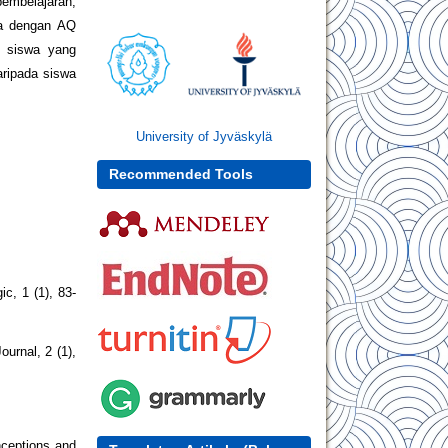
embelajaran,
wa dengan AQ
, siswa yang
aripada siswa
University of Jyväskylä
Recommended Tools
c, 1 (1), 83-
urnal, 2 (1),
nceptions and