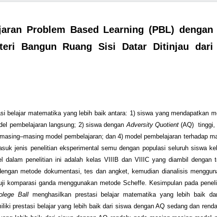
jaran Problem Based Learning (PBL) dengan
teri Bangun Ruang Sisi Datar Ditinjau dari
tasi belajar matematika yang lebih baik antara: 1) siswa yang mendapatkan 
del pembelajaran langsung; 2) siswa dengan
Adversity Quotient
(AQ) tinggi,
masing–masing model pembelajaran; dan 4) model pembelajaran terhadap m
masuk jenis penelitian eksperimental semu dengan populasi seluruh siswa k
l dalam penelitian ini adalah kelas VIIIB dan VIIIC yang diambil dengan 
dengan metode dokumentasi, tes dan angket, kemudian dianalisis mengguna
 uji komparasi ganda menggunakan metode Scheffe. Kesimpulan pada peneliti
lege Ball
menghasilkan prestasi belajar matematika yang lebih baik da
liki prestasi belajar yang lebih baik dari siswa dengan AQ sedang dan ren