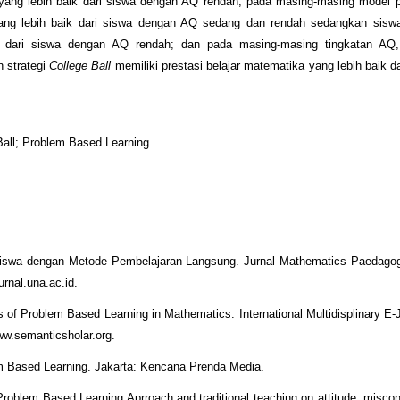
yang lebih baik dari siswa dengan AQ rendah; pada masing-masing model p
 yang lebih baik dari siswa dengan AQ sedang dan rendah sedangkan sis
ik dari siswa dengan AQ rendah; dan pada masing-masing tingkatan AQ
 strategi
College Ball
memiliki prestasi belajar matematika yang lebih baik d
 Ball; Problem Based Learning
 Siswa dengan Metode Pembelajaran Langsung. Jurnal Mathematics Paedagogi
urnal.una.ac.id.
of Problem Based Learning in Mathematics. International Multidisplinary E-Jo
www.semanticsholar.org.
em Based Learning. Jakarta: Kencana Prenda Media.
roblem Based Learning Aprroach and traditional teaching on attitude, misco