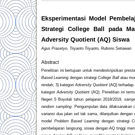
Eksperimentasi Model Pembela
Strategi College Ball pada Ma
Adversity Quotient (AQ) Siswa
Agus Prasetyo, Triyanto Triyanto, Rubono Setiawan
Abstract
Penelitian ini bertujuan untuk mendeskripsikan pres
Based Learning
dengan strategi
College Ball
atau mo
rendah; 3) kategori
Adversity Quotient
(AQ) terhadap 
kategori
Adversity Quotient
(AQ). Penelitian ini ter
Negeri 5 Boyolali tahun pelajaran 2018/2019, sampe
random sampling
. Pengumpulan data dilaksanakan 
variansi dua jalan sel tak sama, dilanjutkan dengan
model
Problem Based Learning
dengan strategi
Co
pembelajaran langsung; siswa dengan AQ tinggi memi