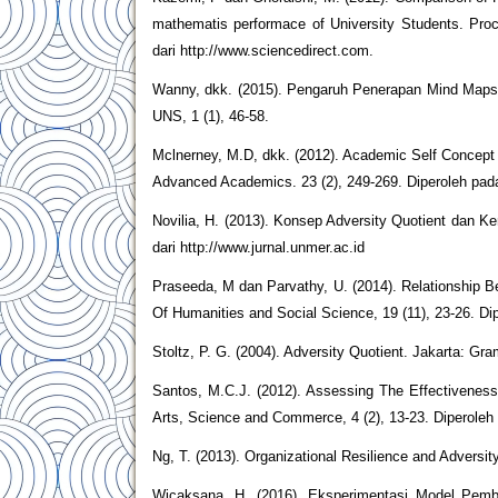
mathematis performace of University Students. Pro
dari http://www.sciencedirect.com.
Wanny, dkk. (2015). Pengaruh Penerapan Mind Maps 
UNS, 1 (1), 46-58.
Mclnerney, M.D, dkk. (2012). Academic Self Concept 
Advanced Academics. 23 (2), 249-269. Diperoleh pada
Novilia, H. (2013). Konsep Adversity Quotient dan Ke
dari http://www.jurnal.unmer.ac.id
Praseeda, M dan Parvathy, U. (2014). Relationship
Of Humanities and Social Science, 19 (11), 23-26. Di
Stoltz, P. G. (2004). Adversity Quotient. Jakarta: Gr
Santos, M.C.J. (2012). Assessing The Effectiveness
Arts, Science and Commerce, 4 (2), 13-23. Diperoleh
Ng, T. (2013). Organizational Resilience and Adversi
Wicaksana, H. (2016). Eksperimentasi Model Pembe