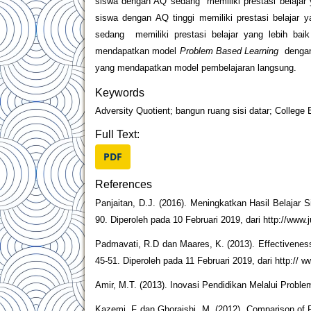
siswa dengan AQ sedang memiliki prestasi belajar 
siswa dengan AQ tinggi memiliki prestasi belajar
sedang memiliki prestasi belajar yang lebih ba
mendapatkan model
Problem Based Learning
dengan
yang mendapatkan model pembelajaran langsung.
Keywords
Adversity Quotient; bangun ruang sisi datar; College
Full Text:
PDF
References
Panjaitan, D.J. (2016). Meningkatkan Hasil Belajar
90. Diperoleh pada 10 Februari 2019, dari http://www.j
Padmavati, R.D dan Maares, K. (2013). Effectiveness 
45-51. Diperoleh pada 11 Februari 2019, dari http:// 
Amir, M.T. (2013). Inovasi Pendidikan Melalui Probl
Kazemi, F dan Ghoraishi, M. (2012). Comparison of P