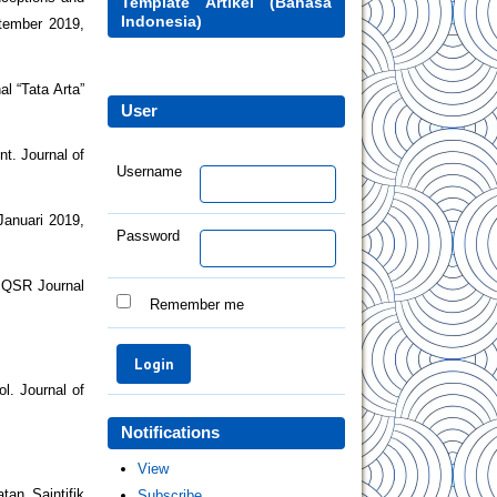
Template Artikel (Bahasa
Indonesia)
ptember 2019,
l “Tata Arta”
User
t. Journal of
Username
Januari 2019,
Password
 IQSR Journal
Remember me
l. Journal of
Notifications
View
an Saintifik
Subscribe