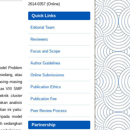
2614-0357 (Online)
Quick Links
Editorial Team
Reviewers
Focus and Scope
Author Guidelines
model
Problem
 sedang, atau
Online Submissions
asing–masing
Publication Ethics
elas VIII SMP
teknik
cluster
Publication Fee
kan analisis
an ini yaitu:
Peer Review Process
ripada model
dah sedangkan
Partnership