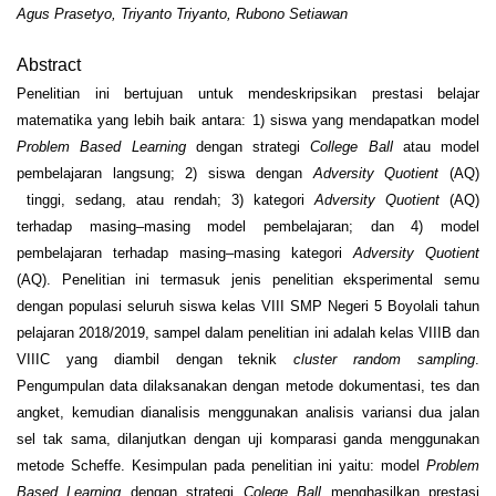
Agus Prasetyo, Triyanto Triyanto, Rubono Setiawan
Abstract
Penelitian ini bertujuan untuk mendeskripsikan prestasi belajar
matematika yang lebih baik antara: 1) siswa yang mendapatkan model
Problem Based Learning
dengan strategi
College Ball
atau model
pembelajaran langsung; 2) siswa dengan
Adversity Quotient
(AQ)
tinggi, sedang, atau rendah; 3) kategori
Adversity Quotient
(AQ)
terhadap masing–masing model pembelajaran; dan 4) model
pembelajaran terhadap masing–masing kategori
Adversity Quotient
(AQ). Penelitian ini termasuk jenis penelitian eksperimental semu
dengan populasi seluruh siswa kelas VIII SMP Negeri 5 Boyolali tahun
pelajaran 2018/2019, sampel dalam penelitian ini adalah kelas VIIIB dan
VIIIC yang diambil dengan teknik
cluster random sampling
.
Pengumpulan data dilaksanakan dengan metode dokumentasi, tes dan
angket, kemudian dianalisis menggunakan analisis variansi dua jalan
sel tak sama, dilanjutkan dengan uji komparasi ganda menggunakan
metode Scheffe. Kesimpulan pada penelitian ini yaitu: model
Problem
Based Learning
dengan strategi
Colege Ball
menghasilkan prestasi