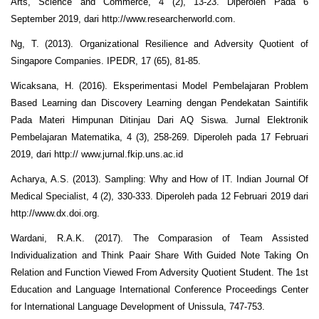
Arts, Science and Commerce, 4 (2), 13-23. Diperoleh Pada 6
September 2019, dari http://www.researcherworld.com.
Ng, T. (2013). Organizational Resilience and Adversity Quotient of
Singapore Companies. IPEDR, 17 (65), 81-85.
Wicaksana, H. (2016). Eksperimentasi Model Pembelajaran Problem
Based Learning dan Discovery Learning dengan Pendekatan Saintifik
Pada Materi Himpunan Ditinjau Dari AQ Siswa. Jurnal Elektronik
Pembelajaran Matematika, 4 (3), 258-269. Diperoleh pada 17 Februari
2019, dari http:// www.jurnal.fkip.uns.ac.id
Acharya, A.S. (2013). Sampling: Why and How of IT. Indian Journal Of
Medical Specialist, 4 (2), 330-333. Diperoleh pada 12 Februari 2019 dari
http://www.dx.doi.org.
Wardani, R.A.K. (2017). The Comparasion of Team Assisted
Individualization and Think Paair Share With Guided Note Taking On
Relation and Function Viewed From Adversity Quotient Student. The 1st
Education and Language International Conference Proceedings Center
for International Language Development of Unissula, 747-753.