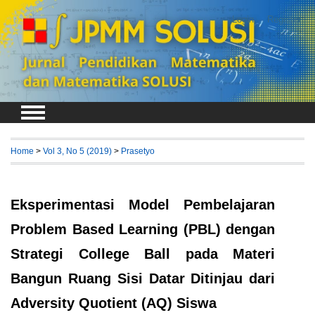
Login
Register
Home
>
Vol 3, No 5 (2019)
>
Prasetyo
Eksperimentasi Model Pembelajaran
Problem Based Learning (PBL) dengan
Strategi College Ball pada Materi
Bangun Ruang Sisi Datar Ditinjau dari
Adversity Quotient (AQ) Siswa