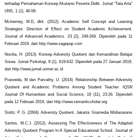
terhadap Pemahaman Konsep Akutansi Peserta Didik. Jurnal “Tata Arta”
UNS, 1 (1), 46-58.
Mclnerney, M.D, dkk. (2012). Academic Self Concept and Learning
Strategies: Direction of Effect on Student Academic Achievement.
Journal of Advanced Academics. 23 (2), 249-269. Diperoleh pada 11
Februari 2019, dari http://www.sagepup.com
Novilia, H. (2013). Konsep Adversity Quotient dan Kemandirian Belajar
Siswa. Jurnal Psikologi, 8 (1), 619-632. Diperoleh pada 27 Januari 2019,
dari http://www.jurnal.unmer.ac.id
Praseeda, M dan Parvathy, U. (2014). Relationship Between Adversity
Quotient and Academic Problems Among Student Teacher. IQSR
Journal Of Humanities and Social Science, 19 (11), 23-26. Diperoleh
pada 12 Februari 2019, dari http://www.semanticsholar.org
Stoltz, P. G. (2004). Adversity Quotient. Jakarta: Gramedia Widiasarana
Santos, M.C.J. (2012). Assessing The Effectiveness of The Adapted
Adversity Quotient Program In A Special Educational School. Journal of