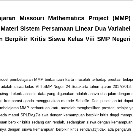
jaran Missouri Mathematics Project (MMP)
Materi Sistem Persamaan Linear Dua Variabel
 Berpikir Kritis Siswa Kelas Viii SMP Negeri
model pembelajaran MMP berbantuan kartu masalah terhadap prestasi belajar 
an adalah siswa kelas VIII SMP Negeri 24 Surakarta tahun ajaran 2017/2018
pling
. Teknik analisis data yang digunakan adalah anava dua jalan dengan 
uji komparasi ganda menggunakan metode Scheffe. Dari penelitian ini dapa
belajaran MMP berbantuan kartu masalah menghasilkan prestasi belajar ya
ada materi SPLDV,(2)siswa dengan kemampuan berpikir kritis tinggi mempu
uan berpikir kritis sedang dan rendah, sedangkan siswa dengan kemampuan be
ya dengan siswa kemampuan berpikir kritis rendah,(3)tidak ada pengaruh 