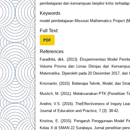
pembelajaran dan kemampuan berpikir kritis terhadap 
Keywords
model pembelajaran Missouri Mathematics Project (MM
Full Text:
PDF
References
Faradhila, dkk. (2013). Eksperimentasi Model Pem
Volume Prisma dan Limas Ditinjau dari Kemampuan
Matematika. Diperoleh pada 20 Desember 2017, dari htt
Krismanto. (2015). Beberapa Teknik, Model, dan Str
Muslich, M. (2011). Melaksanakan PTK (Penelitian Ti
Andrini, V.S. (2016). TheEffectiveness of Inquiry Le
Journal of Education and Practice, 7 (3): 38-42.
Kristina, E. (2015). Pengaruh Penggunaan Model P
Kelas X di SMAN 22 Surabaya. Jurnal penelitian pen