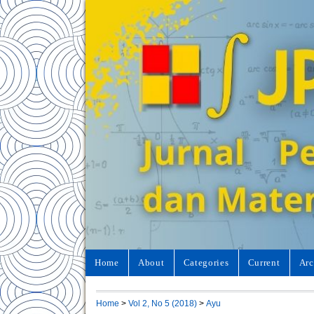
Home
About
Categories
Current
Arc
Home
>
Vol 2, No 5 (2018)
>
Ayu