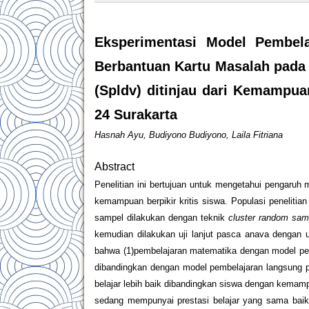
Eksperimentasi Model Pembela
Berbantuan Kartu Masalah pada 
(Spldv) ditinjau dari Kemampuan
24 Surakarta
Hasnah Ayu, Budiyono Budiyono, Laila Fitriana
Abstract
Penelitian ini bertujuan untuk mengetahui pengaruh 
kemampuan berpikir kritis siswa. Populasi peneliti
sampel dilakukan dengan teknik
cluster random sam
kemudian dilakukan uji lanjut pasca anava dengan 
bahwa (1)pembelajaran matematika dengan model pem
dibandingkan dengan model pembelajaran langsung p
belajar lebih baik dibandingkan siswa dengan kemamp
sedang mempunyai prestasi belajar yang sama baikn