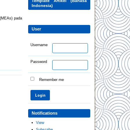
Template Artikel (Bahasa
Indonesia)
s (MEAs) pada
User
Username
Password
Remember me
Notifications
View
Subscribe