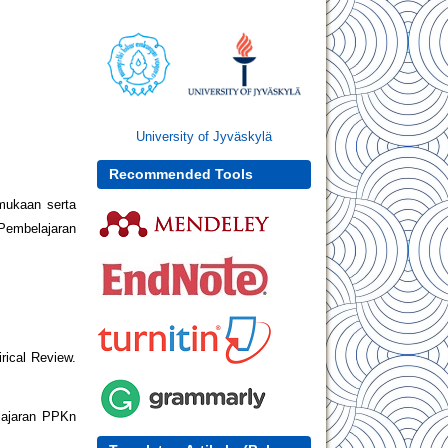
University of Jyväskylä
Recommended Tools
mukaan serta
Pembelajaran
rical Review.
lajaran PPKn