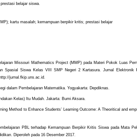
prestasi belajar siswa.
P); kartu masalah; kemampuan berpikir kritis; prestasi belajar
belajaran Missouri Mathematics Project (MMP) pada Materi Pokok Luas Per
 Spasial Siswa Kelas VIII SMP Negeri 2 Kartasura. Jurnal Elektronik 
p://jurnal.fkip.uns.ac.id.
ategi dalam Pembelajaran Matematika. Yogyakarta: Depdiknas.
ndakan Kelas) Itu Mudah. Jakarta: Bumi Aksara.
arning Method to Enhance Students’ Learning Outcome: A Theoritical and empi
embelajaran PBL terhadap Kemampuan Berpikir Kritis Siswa pada Mata Pe
didikan. Diperoleh pada 16 Desember 2017.