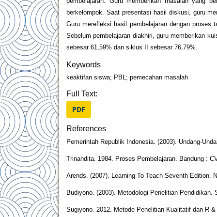
pembelajaran. Guru memberikan masalah yang ber
berkelompok. Saat presentasi hasil diskusi, guru 
Guru merefleksi hasil pembelajaran dengan proses 
Sebelum pembelajaran diakhiri, guru memberikan kuis 
sebesar 61,59% dan siklus II sebesar 76,79%.
Keywords
keaktifan siswa; PBL; pemecahan masalah
Full Text:
PDF
References
Pemerintah Republik Indonesia. (2003). Undang-Unda
Trinandita. 1984. Proses Pembelajaran. Bandung : CV
Arends. (2007). Learning To Teach Seventh Edition.
Budiyono. (2003). Metodologi Penelitian Pendidikan. 
Sugiyono. 2012. Metode Penelitian Kualitatif dan R &