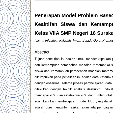
Penerapan Model Problem Based
Keaktifan Siswa dan Kemamp
Kelas VIIA SMP Negeri 16 Suraka
Iqliima Filasthiin Falaakh, Imam Sujadi, Getut Prames
Abstract
Tujuan penelitian ini adalah untuk mendeskripsika
dan kemampuan pemecahan masalah matematika sis
siswa dan kemampuan pemecahan masalah matemati
dikumpulkan pada penelitian ini adalah data keterla
dengan observasi selama proses pembelajaran, data 
dilakukan dengan teknik analisis deskriptif. Indika
mencapai 70% dan setidaknya 70% dari jumlah total
soal. Langkah pembelajaran model PBL yang dapa
adalah guru menginformasikan akan ada pembagian 