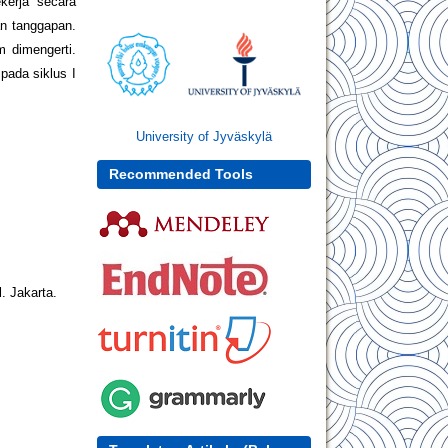
kerja secara
an tanggapan.
m dimengerti.
pada siklus I
University of Jyväskylä
Recommended Tools
. Jakarta.