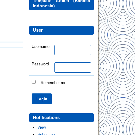
Template Artikel (Bahasa
Indonesia)
User
Username
Password
Remember me
Notifications
View
Subscribe