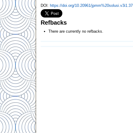
DOI:
https://doi.org/10.20961/jpmm%20solusi.v3i1.3
Refbacks
There are currently no refbacks.