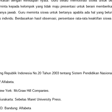
kaitan dengan kehidupan nyata. Guru selalu memotivasi siswa untuk be
meminta kepada kelompok yang tidak maju presentasi untuk berani memberik
tanya jawab. Guru meminta siswa untuk bertanya apabila ada hal yang belu
individu. Berdasarkan hasil observasi, persentase rata-rata keaktifan siswa 
ng Republik Indonesia No.20 Tahun 2003 tentang Sistem Pendidikan Nasional
.Alfabeta.
 New York: McGraw Hill Companies.
Surakarta: Sebelas Maret University Press.
 D. Bandung: Alfabeta