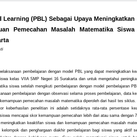
 Learning (PBL) Sebagai Upaya Meningkatkan
uan Pemecahan Masalah Matematika Siswa
rta
ti
n pelaksanaan pembelajaran dengan model PBL yang dapat meningkatkan kea
wa kelas VIIA SMP Negeri 16 Surakarta dan untuk mengetahui peningkat
ka siswa setelah mengikuti pembelajaran dengan model pembelajaran PB
ksanaan pembelajaran dengan observasi selama proses pembelajaran, data ke
kemampuan pemecahan masalah matematika diperoleh dari hasil tes siklus. 
tor keberhasilan penelitian ini adalah setidaknya rata-rata persentase ke
 siswa mencapai skor kemampuan pemecahan lebih dari atau sama dengan 7 
t meningkatkan keaktifan siswa dan kemampuan pemecahan masalah mate
kelompok dan penghargaan diakhir pembelajaran bagi siswa yang aktif s