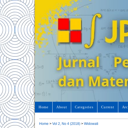
Home
About
Categories
Current
Arc
Home
>
Vol 2, No 4 (2018)
>
Widowati