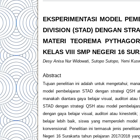
EKSPERIMENTASI MODEL PEM
DIVISION (STAD) DENGAN STR
MATERI TEOREMA PYTHAGORA
KELAS VIII SMP NEGERI 16 SU
Desy Anisa Nur Widowati, Sutopo Sutopo, Yemi Kusw
Abstract
Tujuan penelitian ini adalah untuk mengetahui; man
model pembelajaran STAD dengan strategi QSH at
manakah diantara gaya belajar visual, auditori atau
STAD dengan strategi QSH atau model pembelajaran
dengan gaya belajar visual, auditori atau kinestetik
belajar lebih baik, siswa yang memperoleh mode
konvensional. Penelitian ini termasuk jenis peneliti
Negeri 16 Surakarta tahun pelajaran 2017/2018 yan