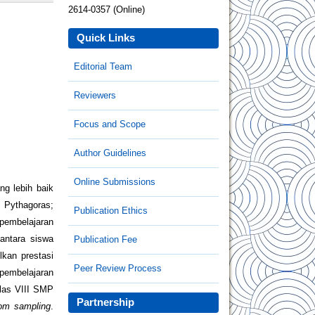
2614-0357 (Online)
Quick Links
Editorial Team
Reviewers
Focus and Scope
Author Guidelines
Online Submissions
ng lebih baik
 Pythagoras;
Publication Ethics
 pembelajaran
antara siswa
Publication Fee
lkan prestasi
Peer Review Process
pembelajaran
elas VIII SMP
Partnership
dom sampling
.