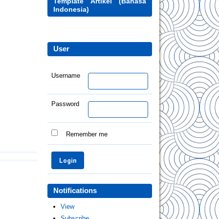
Template Artikel (Bahasa
Indonesia)
User
Username
Password
Remember me
Notifications
View
Subscribe