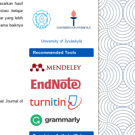
asarkan hasil
tasi belajar
ar yang lebih
 sama baiknya
University of Jyväskylä
Recommended Tools
al Journal of