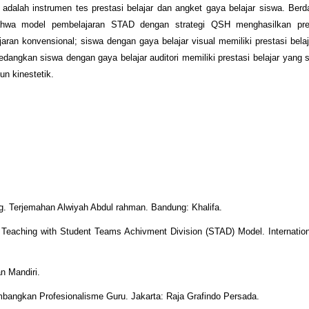
dalah instrumen tes prestasi belajar dan angket gaya belajar siswa. Berd
 bahwa model pembelajaran STAD dengan strategi QSH menghasilkan pres
ran konvensional; siswa dengan gaya belajar visual memiliki prestasi belaj
sedangkan siswa dengan gaya belajar auditori memiliki prestasi belajar yang
un kinestetik.
g. Terjemahan Alwiyah Abdul rahman. Bandung: Khalifa.
Teaching with Student Teams Achivment Division (STAD) Model. Internation
n Mandiri.
angkan Profesionalisme Guru. Jakarta: Raja Grafindo Persada.